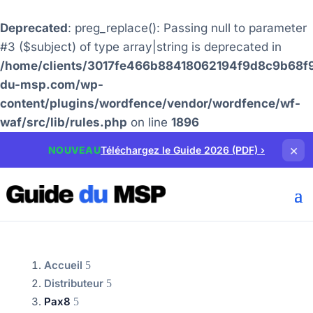
Deprecated
: preg_replace(): Passing null to parameter
#3 ($subject) of type array|string is deprecated in
/home/clients/3017fe466b88418062194f9d8c9b68f9
du-msp.com/wp-
content/plugins/wordfence/vendor/wordfence/wf-
waf/src/lib/rules.php
on line
1896
×
NOUVEAU
Téléchargez le Guide 2026 (PDF)
›
Accueil
Distributeur
Pax8