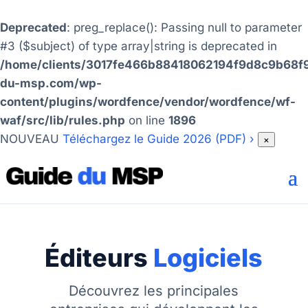
Deprecated
: preg_replace(): Passing null to parameter
#3 ($subject) of type array|string is deprecated in
/home/clients/3017fe466b88418062194f9d8c9b68f9
du-msp.com/wp-
content/plugins/wordfence/vendor/wordfence/wf-
waf/src/lib/rules.php
on line
1896
NOUVEAU
Téléchargez le Guide 2026 (PDF)
›
×
Éditeurs
Logiciels
Découvrez les principales