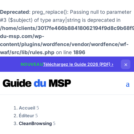
Deprecated
: preg_replace(): Passing null to parameter
#3 ($subject) of type array|string is deprecated in
/home/clients/3017fe466b88418062194f9d8c9b68f9
du-msp.com/wp-
content/plugins/wordfence/vendor/wordfence/wf-
waf/src/lib/rules.php
on line
1896
×
NOUVEAU
Téléchargez le Guide 2026 (PDF)
›
Accueil
Éditeur
CleanBrowsing