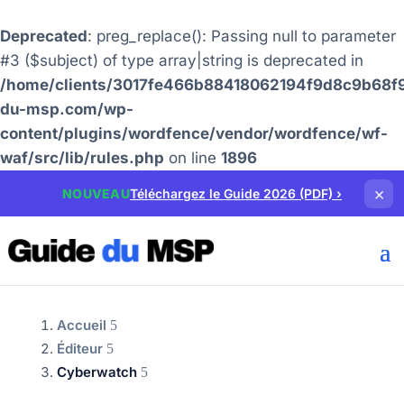
Deprecated
: preg_replace(): Passing null to parameter
#3 ($subject) of type array|string is deprecated in
/home/clients/3017fe466b88418062194f9d8c9b68f9
du-msp.com/wp-
content/plugins/wordfence/vendor/wordfence/wf-
waf/src/lib/rules.php
on line
1896
×
NOUVEAU
Téléchargez le Guide 2026 (PDF)
›
Accueil
Éditeur
Cyberwatch