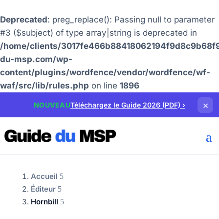
Deprecated
: preg_replace(): Passing null to parameter
#3 ($subject) of type array|string is deprecated in
/home/clients/3017fe466b88418062194f9d8c9b68f9
du-msp.com/wp-
content/plugins/wordfence/vendor/wordfence/wf-
waf/src/lib/rules.php
on line
1896
×
NOUVEAU
Téléchargez le Guide 2026 (PDF)
›
Accueil
Éditeur
Hornbill