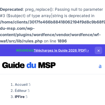
Deprecated
: preg_replace(): Passing null to parameter
#3 ($subject) of type array|string is deprecated in
/home/clients/3017fe466b88418062194f9d8c9b68f9
du-msp.com/wp-
content/plugins/wordfence/vendor/wordfence/wf-
waf/src/lib/rules.php
on line
1896
×
NOUVEAU
Téléchargez le Guide 2026 (PDF)
›
Accueil
Éditeur
IPFire