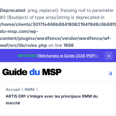
Deprecated
: preg_replace(): Passing null to parameter
#3 ($subject) of type array|string is deprecated in
/home/clients/3017fe466b88418062194f9d8c9b68f9
du-msp.com/wp-
content/plugins/wordfence/vendor/wordfence/wf-
waf/src/lib/rules.php
on line
1896
×
NOUVEAU
Téléchargez le Guide 2026 (PDF)
›
Accueil
RMM
ARTIS ERP s’intègre avec les principaux RMM du
marché