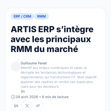
ERP / CRM
RMM
ARTIS ERP s’intègre
avec les principaux
RMM du marché
Guillaume Fenet
Attentif aux enjeux numériques et cyber, je
décrypte les tendances technologiques et
réglementaires qui transforment l’IT. Mon objectif :
apporter des repères et rendre ces sujets plus
clairs pour les décideurs.
29 avril 2026 • 8 min de lecture