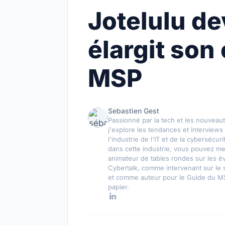
Jotelulu de
élargit son 
MSP
Sebastien Gest
Passionné par la tech et les nouveaut
j'explore les tendances et interviews 
l'industrie de l'IT et de la cybersécur
dans cette industrie, vous pouvez m
animateur de tables rondes sur les 
Cybertalk, comme intervenant sur le
et comme auteur pour le Guide du M
papier.