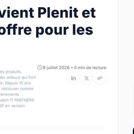
vient Plenit et
offre pour les
9 juillet 2026 • 5 min de lecture
és produits,
les acteurs qui font
ité. Depuis 15 ans
e retrouver comme
événements
 salon IT PARTNERS
SP en version