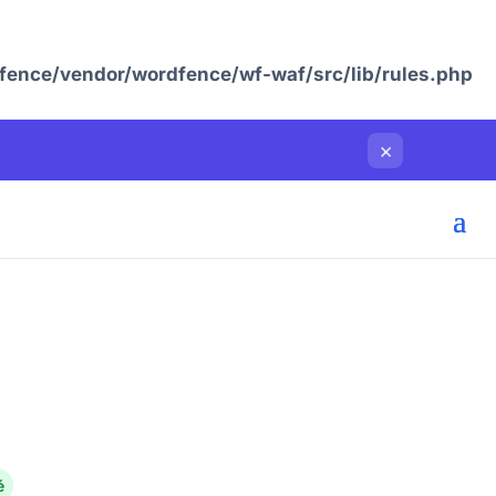
ence/vendor/wordfence/wf-waf/src/lib/rules.php
×
é