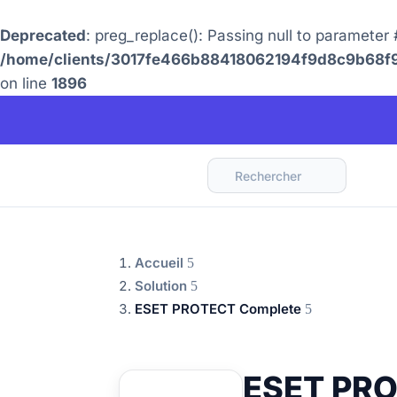
Deprecated
: preg_replace(): Passing null to parameter 
/home/clients/3017fe466b88418062194f9d8c9b68f9/
on line
1896
Rechercher
Accueil
Solution
ESET PROTECT Complete
ESET PRO