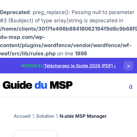
Deprecated
: preg_replace(): Passing null to parameter
#3 ($subject) of type array|string is deprecated in
/home/clients/3017fe466b88418062194f9d8c9b68f9
du-msp.com/wp-
content/plugins/wordfence/vendor/wordfence/wf-
waf/src/lib/rules.php
on line
1896
×
NOUVEAU
Téléchargez le Guide 2026 (PDF)
›
Accueil
Solution
N‑able MSP Manager