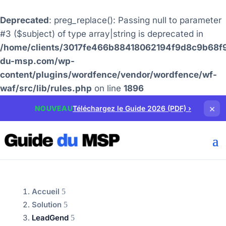
Deprecated
: preg_replace(): Passing null to parameter
#3 ($subject) of type array|string is deprecated in
/home/clients/3017fe466b88418062194f9d8c9b68f9
du-msp.com/wp-
content/plugins/wordfence/vendor/wordfence/wf-
waf/src/lib/rules.php
on line
1896
×
NOUVEAU
Téléchargez le Guide 2026 (PDF)
›
Accueil
Solution
LeadGend