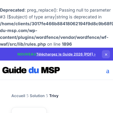
Deprecated
: preg_replace(): Passing null to parameter
#3 ($subject) of type array|string is deprecated in
/home/clients/3017fe466b88418062194f9d8c9b68f9
du-msp.com/wp-
content/plugins/wordfence/vendor/wordfence/wf-
waf/src/lib/rules.php
on line
1896
×
NOUVEAU
Téléchargez le Guide 2026 (PDF)
›
Accueil
Solution
Trivy