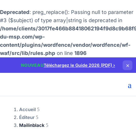
Deprecated
: preg_replace(): Passing null to parameter
#3 ($subject) of type array|string is deprecated in
/home/clients/3017fe466b88418062194f9d8c9b68f9
du-msp.com/wp-
content/plugins/wordfence/vendor/wordfence/wf-
waf/src/lib/rules.php
on line
1896
×
NOUVEAU
Téléchargez le Guide 2026 (PDF)
›
Accueil
Éditeur
Mailinblack