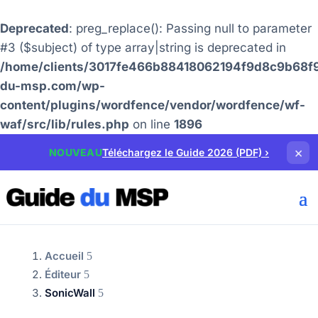
Deprecated
: preg_replace(): Passing null to parameter
#3 ($subject) of type array|string is deprecated in
/home/clients/3017fe466b88418062194f9d8c9b68f9
du-msp.com/wp-
content/plugins/wordfence/vendor/wordfence/wf-
waf/src/lib/rules.php
on line
1896
×
NOUVEAU
Téléchargez le Guide 2026 (PDF)
›
Accueil
Éditeur
SonicWall