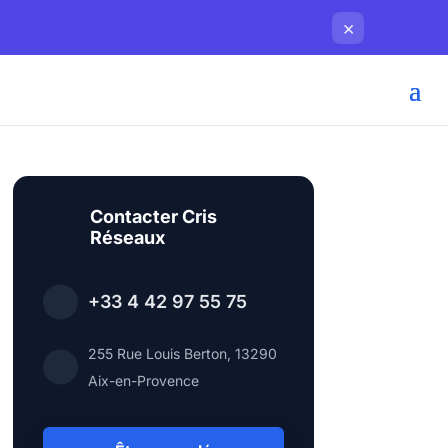
×
Contacter Cris
Réseaux
+33 4 42 97 55 75
255 Rue Louis Berton, 13290
Aix-en-Provence