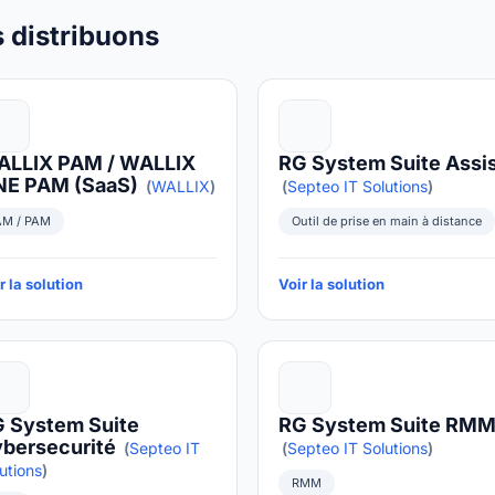
 distribuons
LLIX PAM / WALLIX
RG System Suite Assi
NE PAM (SaaS)
(
WALLIX
)
(
Septeo IT Solutions
)
AM / PAM
Outil de prise en main à distance
r la solution
Voir la solution
 System Suite
RG System Suite RM
bersecurité
(
Septeo IT
(
Septeo IT Solutions
)
utions
)
RMM