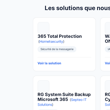
Les solutions que nous
365 Total Protection
WA
O
(
Hornetsecurity
)
Sécurité de la messagerie
I
Voir la solution
Voi
RG System Suite Backup
RG
Microsoft 365
Cy
(
Septeo IT
Solutions
)
Sol